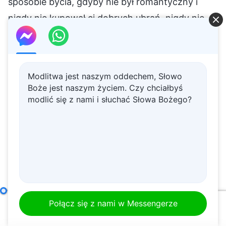
Modlitwa jest naszym oddechem, Słowo
Boże jest naszym życiem. Czy chciałbyś
modlić się z nami i słuchać Słowa Bożego?
Jak dążyć do prawdy (10)
Część druga
Połącz się z nami w Messengerze
00:00
49:56