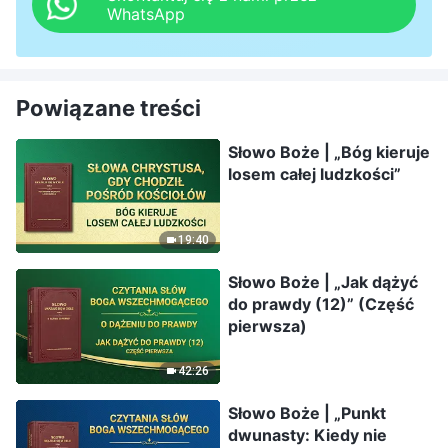
WhatsApp
Powiązane treści
Słowo Boże | „Bóg kieruje
losem całej ludzkości”
19:40
Słowo Boże | „Jak dążyć
do prawdy (12)” (Część
pierwsza)
42:26
Słowo Boże | „Punkt
dwunasty: Kiedy nie