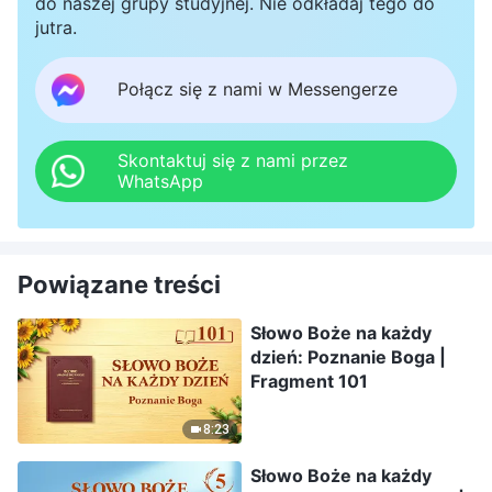
do naszej grupy studyjnej. Nie odkładaj tego do
jutra.
Połącz się z nami w Messengerze
Skontaktuj się z nami przez
WhatsApp
Powiązane treści
Słowo Boże na każdy
dzień: Poznanie Boga |
Fragment 101
8:23
Słowo Boże na każdy