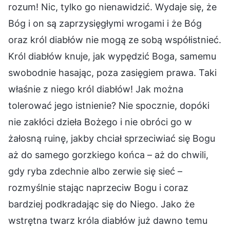
rozum! Nic, tylko go nienawidzić. Wydaje się, że
Bóg i on są zaprzysięgłymi wrogami i że Bóg
oraz król diabłów nie mogą ze sobą współistnieć.
Król diabłów knuje, jak wypędzić Boga, samemu
swobodnie hasając, poza zasięgiem prawa. Taki
właśnie z niego król diabłów! Jak można
tolerować jego istnienie? Nie spocznie, dopóki
nie zakłóci dzieła Bożego i nie obróci go w
żałosną ruinę, jakby chciał sprzeciwiać się Bogu
aż do samego gorzkiego końca – aż do chwili,
gdy ryba zdechnie albo zerwie się sieć –
rozmyślnie stając naprzeciw Bogu i coraz
bardziej podkradając się do Niego. Jako że
wstrętna twarz króla diabłów już dawno temu