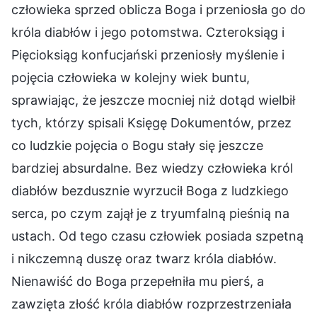
człowieka sprzed oblicza Boga i przeniosła go do
króla diabłów i jego potomstwa. Czteroksiąg i
Pięcioksiąg konfucjański przeniosły myślenie i
pojęcia człowieka w kolejny wiek buntu,
sprawiając, że jeszcze mocniej niż dotąd wielbił
tych, którzy spisali Księgę Dokumentów, przez
co ludzkie pojęcia o Bogu stały się jeszcze
bardziej absurdalne. Bez wiedzy człowieka król
diabłów bezdusznie wyrzucił Boga z ludzkiego
serca, po czym zajął je z tryumfalną pieśnią na
ustach. Od tego czasu człowiek posiada szpetną
i nikczemną duszę oraz twarz króla diabłów.
Nienawiść do Boga przepełniła mu pierś, a
zawzięta złość króla diabłów rozprzestrzeniała