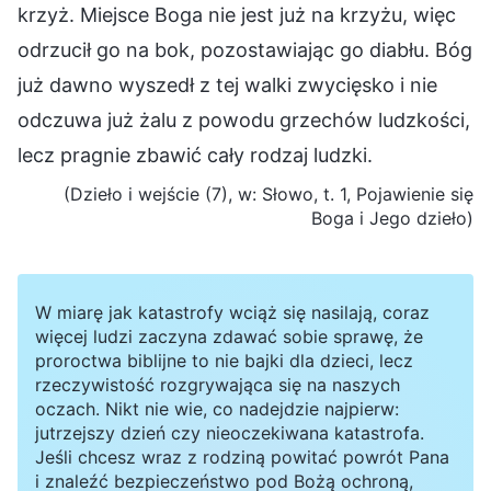
krzyż. Miejsce Boga nie jest już na krzyżu, więc
odrzucił go na bok, pozostawiając go diabłu. Bóg
już dawno wyszedł z tej walki zwycięsko i nie
odczuwa już żalu z powodu grzechów ludzkości,
lecz pragnie zbawić cały rodzaj ludzki.
(Dzieło i wejście (7), w: Słowo, t. 1, Pojawienie się
Boga i Jego dzieło)
W miarę jak katastrofy wciąż się nasilają, coraz
więcej ludzi zaczyna zdawać sobie sprawę, że
proroctwa biblijne to nie bajki dla dzieci, lecz
rzeczywistość rozgrywająca się na naszych
oczach. Nikt nie wie, co nadejdzie najpierw:
jutrzejszy dzień czy nieoczekiwana katastrofa.
Jeśli chcesz wraz z rodziną powitać powrót Pana
i znaleźć bezpieczeństwo pod Bożą ochroną,