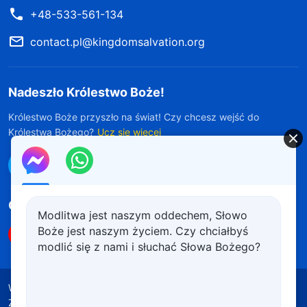
+48-533-561-134
contact.pl@kingdomsalvation.org
Nadeszło Królestwo Boże!
Królestwo Boże przyszło na świat! Czy chcesz wejść do
Królestwa Bożego?
Ucz się więcej
Połącz się z nami w Messengerze
Obserwuj nas
Modlitwa jest naszym oddechem, Słowo
Boże jest naszym życiem. Czy chciałbyś
modlić się z nami i słuchać Słowa Bożego?
Warunki korzystania
Polityka prywatności
Źródła wykorzystanych materiałów