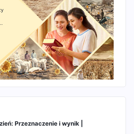
zy
zyć
ień: Przeznaczenie i wynik |