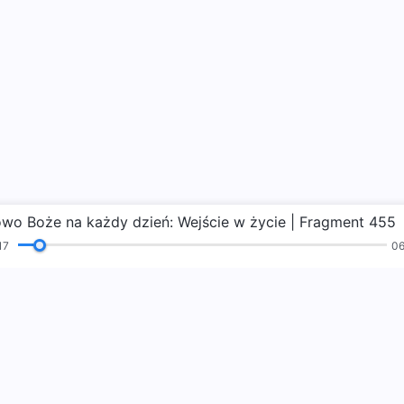
owo Boże na każdy dzień: Wejście w życie | Fragment 455
18
06
Hymny
Czytania
Ewangelia
Świadectwa