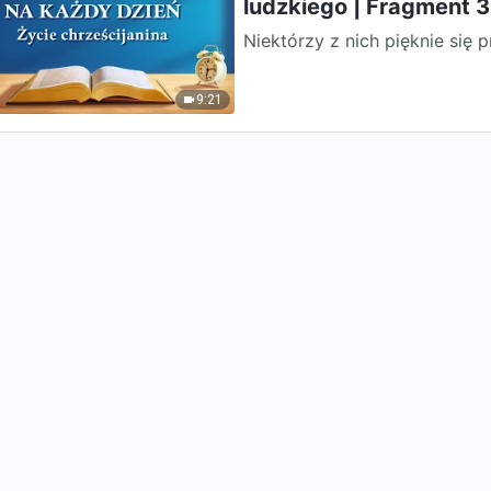
ludzkiego | Fragment 
Niektórzy z nich pięknie się p
zewnętrzny wygląd: siostry str
9:21