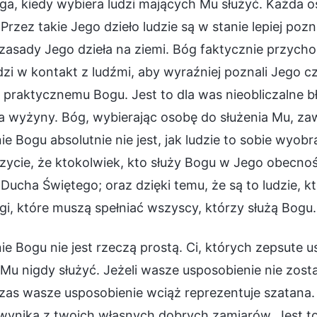
ga, kiedy wybiera ludzi mających Mu służyć. Każda 
Przez takie Jego dzieło ludzie są w stanie lepiej p
zasady Jego dzieła na ziemi. Bóg faktycznie przycho
i w kontakt z ludźmi, aby wyraźniej poznali Jego c
ć praktycznemu Bogu. Jest to dla was nieobliczalne
 wyżyny. Bóg, wybierając osobę do służenia Mu, zaw
ie Bogu absolutnie nie jest, jak ludzie to sobie wyobr
ycie, że ktokolwiek, kto służy Bogu w Jego obecnośc
 Ducha Świętego; oraz dzięki temu, że są to ludzie, 
i, które muszą spełniać wszyscy, którzy służą Bogu.
ie Bogu nie jest rzeczą prostą. Ci, których zepsute 
Mu nigdy służyć. Jeżeli wasze usposobienie nie zos
as wasze usposobienie wciąż reprezentuje szatana. 
ynika z twoich własnych dobrych zamiarów. Jest to 