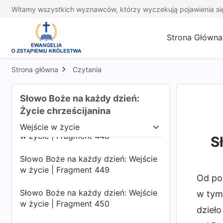
w życie | Fragment 444
Witamy wszystkich wyznawców, którzy wyczekują pojawienia si
Słowo Boże na każdy dzień: Wejście
w życie | Fragment 445
Strona Główna
Słowo Boże na każdy dzień: Wejście
w życie | Fragment 446
Strona główna
Czytania
Słowo Boże na każdy dzień: Wejście
Słowo Boże na każdy dzień:
w życie | Fragment 447
Życie chrześcijanina
Słowo Boże na każdy dzień: Wejście
Wejście w życie
w życie | Fragment 448
udzkiego
Wejście w życie
Przeznaczenie i wyn
S
Słowo Boże na każdy dzień: Wejście
w życie | Fragment 449
Od po
Słowo Boże na każdy dzień: Wejście
w tym 
w życie | Fragment 450
dzieło