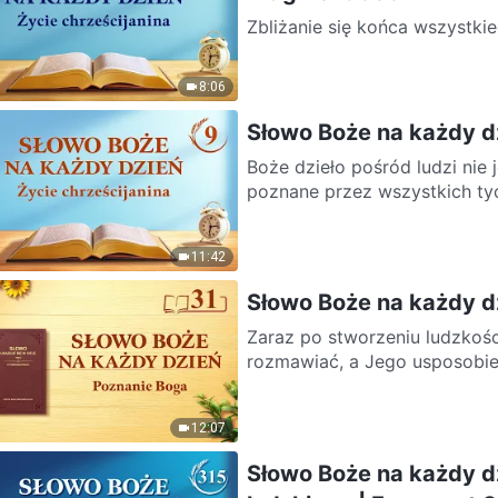
Zbliżanie się końca wszystki
rozwoju ludzkości. Oznacza to
8:06
Słowo Boże na każdy dz
Boże dzieło pośród ludzi nie 
poznane przez wszystkich tyc
11:42
Słowo Boże na każdy d
Zaraz po stworzeniu ludzkośc
rozmawiać, a Jego usposobien
12:07
Słowo Boże na każdy d