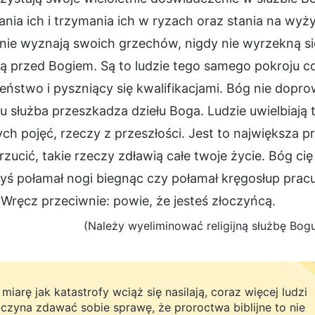
nia ich i trzymania ich w ryzach oraz stania na wyży
nie wyznają swoich grzechów, nigdy nie wyrzekną się
 przed Bogiem. Są to ludzie tego samego pokroju co
eństwo i pyszniący się kwalifikacjami. Bóg nie dopro
u służba przeszkadza dziełu Boga. Ludzie uwielbiają 
h pojęć, rzeczy z przeszłości. Jest to największa prz
rzucić, takie rzeczy zdławią całe twoje życie. Bóg ci
yś połamał nogi biegnąc czy połamał kręgosłup pracu
Wręcz przeciwnie: powie, że jesteś złoczyńcą.
(Należy wyeliminować religijną służbę Bogu,
miarę jak katastrofy wciąż się nasilają, coraz więcej ludzi
czyna zdawać sobie sprawę, że proroctwa biblijne to nie