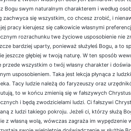
z Bogu swym naturalnym charakterem i według osobist
 zachwyca się wszystkim, co chcesz zrobić, i nienaw
ej pracy kierujesz się całkowicie własnymi prefere
cznym rozrachunku twe życiowe usposobienie nie zmie
szcze bardziej uparty, ponieważ służyłeś Bogu, a to 
e jeszcze głębiej w twoją naturę. W ten sposób wew
e przede wszystkim o twój własny charakter i doświa
nym usposobieniem. Taka jest lekcja płynąca z ludzki
eka. Tacy ludzie należą do faryzeuszy oraz urzędników 
tują, to w końcu zmienią się w fałszywych Chrystus
cznych i będą zwodzicielami ludzi. Ci fałszywi Chry
ną z ludzi takiego pokroju. Jeżeli ci, którzy służą B
ie z własną wolą, wówczas zagraża im wypędzenie 
ystają swoje wieloletnie doświadczenie w służbie Bo