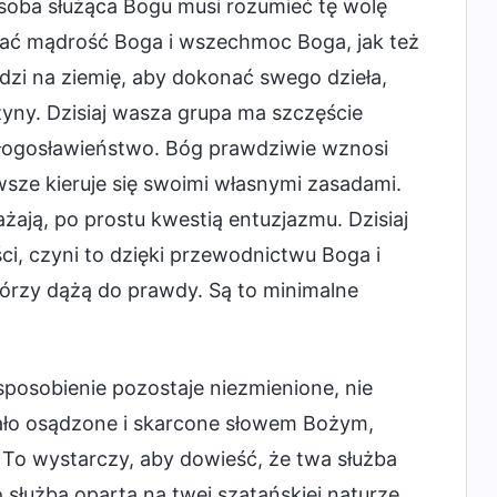
osoba służąca Bogu musi rozumieć tę wolę
oznać mądrość Boga i wszechmoc Boga, jak też
dzi na ziemię, aby dokonać swego dzieła,
zyny. Dzisiaj wasza grupa ma szczęście
 błogosławieństwo. Bóg prawdziwie wznosi
sze kieruje się swoimi własnymi zasadami.
ażają, po prostu kwestią entuzjazmu. Dzisiaj
i, czyni to dzięki przewodnictwu Boga i
którzy dążą do prawdy. Są to minimalne
usposobienie pozostaje niezmienione, nie
tało osądzone i skarcone słowem Bożym,
To wystarczy, aby dowieść, że twa służba
służba oparta na twej szatańskiej naturze.