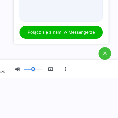
Połącz się z nami w Messengerze
:25
Nowy Wiek
Wystawa Obrazów
O Nas