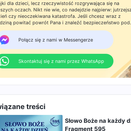
jki dla dzieci, lecz rzeczywistość rozgrywająca się na
szych oczach. Nikt nie wie, co nadejdzie najpierw: jutrzejs
ień czy nieoczekiwana katastrofa. Jeśli chcesz wraz z
dziną powitać powrót Pana i znaleźć bezpieczeństwo pod
żą ochroną, kliknij WhatsAppa lub Messengera, aby dołąc
 naszej grupy studyjnej. Nie odkładaj tego do jutra.
Połącz się z nami w Messengerze
Skontaktuj się z nami przez WhatsApp
iązane treści
Słowo Boże na każdy dz
Fragment 595