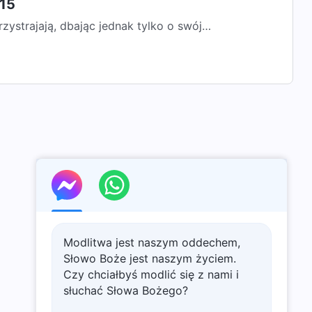
315
rzystrajają, dbając jednak tylko o swój
oją się ślicznie niczym kwiaty, a...
Modlitwa jest naszym oddechem,
Słowo Boże jest naszym życiem.
Czy chciałbyś modlić się z nami i
słuchać Słowa Bożego?