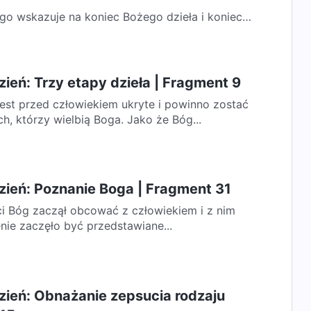
ego wskazuje na koniec Bożego dzieła i koniec
, że ludzkość zepsuta przez szatana...
ień: Trzy etapy dzieła | Fragment 9
jest przed człowiekiem ukryte i powinno zostać
h, którzy wielbią Boga. Jako że Bóg...
zień: Poznanie Boga | Fragment 31
i Bóg zaczął obcować z człowiekiem i z nim
ie zaczęło być przedstawiane...
zień: Obnażanie zepsucia rodzaju