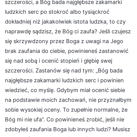
szczerości, a Bóg bada najgłębsze zakamarki
ludzkich serc po stokroć albo tysiąckroć
dokładniej niż jakakolwiek istota ludzka, to czy
naprawdę sądzisz, że Bóg ci zaufa? Jeśli czujesz
się skrzywdzony przez Boga z uwagi na Jego
brak zaufania do ciebie, powinieneś zastanowić
się nad sobą i ocenić stopień i głębię swej
szczerości. Zastanów się nad tym: „Bóg bada
najgłębsze zakamarki ludzkich serc i powinien
wiedzieć, co myślę. Gdybym miał ocenić siebie
na podstawie moich zachowań, nie przyznałbym
sobie wysokiej oceny. To zupełnie normalne, że
Bóg mi nie ufa”. Co powinieneś zrobić, jeśli nie
zdobyłeś zaufania Boga lub innych ludzi? Musisz