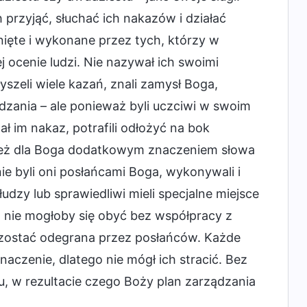
h przyjąć, słuchać ich nakazów i działać
nięte i wykonane przez tych, którzy w
 ocenie ludzi. Nie nazywał ich swoimi
łyszeli wiele kazań, znali zamysł Boga,
ądzania – ale ponieważ byli uczciwi w swoim
ł im nakaz, potrafili odłożyć na bok
Toteż dla Boga dodatkowym znaczeniem słowa
nie byli oni posłańcami Boga, wykonywali i
łudzy lub sprawiedliwi mieli specjalne miejsce
i, nie mogłoby się obyć bez współpracy z
gła zostać odegrana przez posłańców. Każde
czenie, dlatego nie mógł ich stracić. Bez
u, w rezultacie czego Boży plan zarządzania