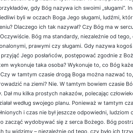
przykładów, gdy Bóg nazywa ich swoimi „sługami”. I
edliwi byli w oczach Boga Jego sługami, ludźmi, któr
leniu? Dlaczego ich tak nazywał? Czy Bóg ma w serc
 Oczywiście. Bóg ma standardy, niezależnie od tego,
onalonymi, prawymi czy sługami. Gdy nazywa kogoś sł
e przyjąć Jego posłańców, postępować zgodnie z Boż
tem wykonuje taka osoba? Wykonuje to, co Bóg każe 
. Czy w tamtym czasie drogą Boga można nazwać to, 
owadzić na ziemi? Nie. W tamtym bowiem czasie Bóg 
. Dał mu kilka prostych nakazów, polecając człowieko
ziałał według swojego planu. Ponieważ w tamtym cza
łnionych i czas nie był jeszcze odpowiedni, ludziom 
ro zacząć wydobywać się z serca Bożego. Bóg postrz
h tu widzimy – niezależnie od tego, czy było ich trzy