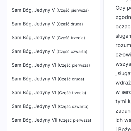
Gdy po
Sam Bóg, Jedyny V
(Część pierwsza)
zgodni
Sam Bóg, Jedyny V
(Część druga)
oczach
sługam
Sam Bóg, Jedyny V
(Część trzecia)
rozumi
Sam Bóg, Jedyny V
(Część czwarta)
człowi
wszyst
Sam Bóg, Jedyny VI
(Część pierwsza)
„sługa
Sam Bóg, Jedyny VI
(Część druga)
wdraża
w serc
Sam Bóg, Jedyny VI
(Część trzecia)
tymi l
Sam Bóg, Jedyny VI
(Część czwarta)
zadani
ich ws
Sam Bóg, Jedyny VII
(Część pierwsza)
i Boże