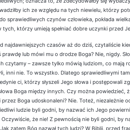
edliwych; oznacza to, że zdecydowałby się wybaczyć
adziłby ich ze względu na tych niewielu, którzy potra
o sprawiedliwych czynów człowieka, pokłada wielką 
 tych, którzy umieją spełniać dobre uczynki przed J
d najdawniejszych czasów aż do dziś, czytaliście kie
 prawdę lub mówi mu o drodze Boga? Nie, nigdy. Sł
h czytamy – zawsze tylko mówią ludziom, co mają robić
li, inni nie. To wszystko. Dlatego sprawiedliwymi t
 jedynie ci, którzy słyszeli Jego słowa i postępowali 
i słowa Boga między innych. Czy można powiedzieć, 
i przez Boga udoskonaleni? Nie. Toteż, niezależnie o
edliwi ludzie byli godni, by nazwać ich Jego powie
Oczywiście, że nie! Z pewnością nie byli godni, by 
Jak zatem Bóg nazwał tych ludzi? W Biblii, przed fra