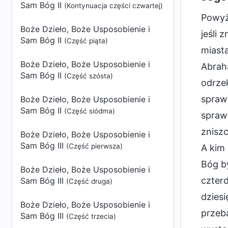
Sam Bóg II
(Kontynuacja części czwartej)
Powyżs
Boże Dzieło, Boże Usposobienie i
jeśli 
Sam Bóg II
(Część piąta)
miasta
Boże Dzieło, Boże Usposobienie i
Abraha
Sam Bóg II
(Część szósta)
odrzek
sprawi
Boże Dzieło, Boże Usposobienie i
Sam Bóg II
(Część siódma)
sprawi
zniszc
Boże Dzieło, Boże Usposobienie i
Sam Bóg III
(Część pierwsza)
A kim 
Bóg by
Boże Dzieło, Boże Usposobienie i
czterd
Sam Bóg III
(Część druga)
dziesi
Boże Dzieło, Boże Usposobienie i
przeba
Sam Bóg III
(Część trzecia)