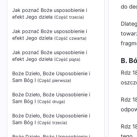
do dec
Jak poznać Boże usposobienie i
efekt Jego dzieła
(Część trzecia)
Dlateg
Jak poznać Boże usposobienie i
towar
efekt Jego dzieła
(Część czwarta)
fragm
Jak poznać Boże usposobienie i
efekt Jego dzieła
B. B
(Część piąta)
Rdz 18
Boże Dzieło, Boże Usposobienie i
Sam Bóg I
(Część pierwsza)
oszczę
Boże Dzieło, Boże Usposobienie i
Rdz 18
Sam Bóg I
(Część druga)
odpowi
Boże Dzieło, Boże Usposobienie i
Sam Bóg I
(Część trzecia)
Rdz 18
tego.
Boże Dzieło, Boże Usposobienie i