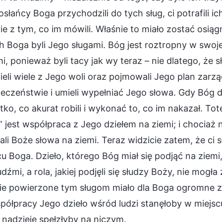
słańcy Boga przychodzili do tych sług, ci potrafili ic
e z tym, co im mówili. Właśnie to miało zostać osiąg
 Boga byli Jego sługami. Bóg jest roztropny w swojej
i, ponieważ byli tacy jak wy teraz – nie dlatego, że s
eli wiele z Jego woli oraz pojmowali Jego plan zarz
eczeństwie i umieli wypełniać Jego słowa. Gdy Bóg da
ko, co akurat robili i wykonać to, co im nakazał. 
” jest współpraca z Jego dziełem na ziemi; i chociaż 
li Boże słowa na ziemi. Teraz widzicie zatem, że ci s
u Boga. Dzieło, którego Bóg miał się podjąć na ziem
udźmi, a rola, jakiej podjęli się słudzy Boży, nie mo
e powierzone tym sługom miało dla Boga ogromne zna
półpracy Jego dzieło wśród ludzi stanęłoby w miejsc
 nadzieje spełzłyby na niczym.