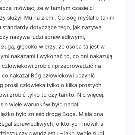
naczej mówiąc, że w tamtym czasie ci
zy służyli Mu na ziemi. Co Bóg myślał o takim
u standardy dotyczące tego, jak nazywa
 czy nazywa ludzi sprawiedliwymi,
ugą, głęboko wierzy, że osoba ta jest w
ymi nakazami i wykonać to, co oni nakazują.
człowiekowi zrobić i przeprowadzić na
co nakazał Bóg człowiekowi uczynić i
prosił człowieka tylko o kilka prostych
wi zrobić tylko to czy tamto. Nic więcej.
sie wiele warunków było nadal
ciężko było znieść drogę Boga. Miała ona
egał sprawiedliwych, o których mówił, a
dziestu czy dwudziestu – jako swoje sługi.