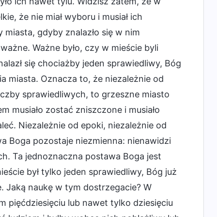
yło ich nawet tylu. Widzisz zatem, że w
ie, że nie miał wyboru i musiał ich
y miasta, gdyby znalazło się w nim
o ważne. Ważne było, czy w mieście byli
alazł się chociażby jeden sprawiedliwy, Bóg
ia miasta. Oznacza to, że niezależnie od
 liczby sprawiedliwych, to grzeszne miasto
tem musiało zostać zniszczone i musiało
leć. Niezależnie od epoki, niezależnie od
awa Boga pozostaje niezmienna: nienawidzi
ach. Ta jednoznaczna postawa Boga jest
ście był tylko jeden sprawiedliwy, Bóg już
ne. Jaką naukę w tym dostrzegacie? W
 pięćdziesięciu lub nawet tylko dziesięciu