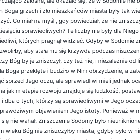
czająco żałosne, ale okazało się, że w Sodomie nie b
 Boga grzech i zło mieszkańców miasta były tak wielk
zyć. Co miał na myśli, gdy powiedział, że nie zniszcz
iesięciu sprawiedliwych? Te liczby nie były dla Nieg
edliwi, których pragnął widzieć. Gdyby w Sodomie zn
zwoliłby, aby stała mu się krzywda podczas niszczen
czy Bóg by je zniszczył, czy też nie, i niezależnie od
la Boga przeklęte i budziło w Nim obrzydzenie, a za
ć sprzed Jego oczu, ale sprawiedliwi mieli jednak oca
na jakim etapie rozwoju znajduje się ludzkość, post
 i dba o tych, którzy są sprawiedliwymi w Jego ocz
prawdziwym objawieniem Jego istoty. Ponieważ w mie
 się nie wahał. Zniszczenie Sodomy było nieuniknio
 wieku Bóg nie zniszczyłby miasta, gdyby było w nim