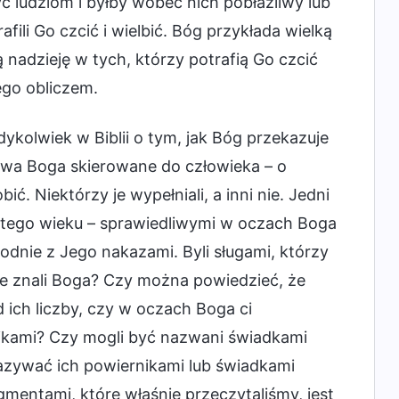
 ludziom i byłby wobec nich pobłażliwy lub
fili Go czcić i wielbić. Bóg przykłada wielką
nadzieję w tych, którzy potrafią Go czcić
ego obliczem.
dykolwiek w Biblii o tym, jak Bóg przekazuje
owa Boga skierowane do człowieka – o
. Niektórzy je wypełniali, a inni nie. Jedni
amtego wieku – sprawiedliwymi w oczach Boga
zgodnie z Jego nakazami. Byli sługami, którzy
że znali Boga? Czy można powiedzieć, że
d ich liczby, czy w oczach Boga ci
rnikami? Czy mogli być nazwani świadkami
nazywać ich powiernikami lub świadkami
gmentami, które właśnie przeczytaliśmy, jest