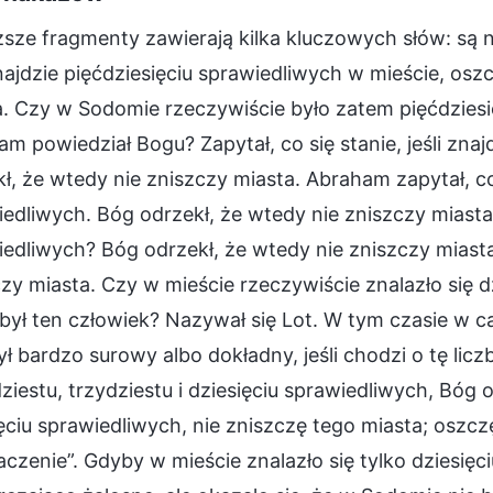
ze fragmenty zawierają kilka kluczowych słów: są ni
znajdzie pięćdziesięciu sprawiedliwych w mieście, osz
. Czy w Sodomie rzeczywiście było zatem pięćdziesi
m powiedział Bogu? Zapytał, co się stanie, jeśli znaj
ł, że wtedy nie zniszczy miasta. Abraham zapytał, co s
edliwych. Bóg odrzekł, że wtedy nie zniszczy miasta
edliwych? Bóg odrzekł, że wtedy nie zniszczy miasta
zy miasta. Czy w mieście rzeczywiście znalazło się dz
był ten człowiek? Nazywał się Lot. W tym czasie w ca
ł bardzo surowy albo dokładny, jeśli chodzi o tę licz
ziestu, trzydziestu i dziesięciu sprawiedliwych, Bóg
ęciu sprawiedliwych, nie zniszczę tego miasta; oszc
czenie”. Gdyby w mieście znalazło się tylko dziesięci