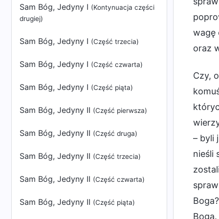
sprawi
Sam Bóg, Jedyny I
(Kontynuacja części
poprow
drugiej)
wagę d
Sam Bóg, Jedyny I
(Część trzecia)
oraz w
Sam Bóg, Jedyny I
(Część czwarta)
Czy, o
Sam Bóg, Jedyny I
(Część piąta)
komuś
któryc
Sam Bóg, Jedyny II
(Część pierwsza)
wierzy
Sam Bóg, Jedyny II
(Część druga)
– byli
nieśl
Sam Bóg, Jedyny II
(Część trzecia)
zostal
Sam Bóg, Jedyny II
(Część czwarta)
sprawi
Boga? 
Sam Bóg, Jedyny II
(Część piąta)
Boga. 