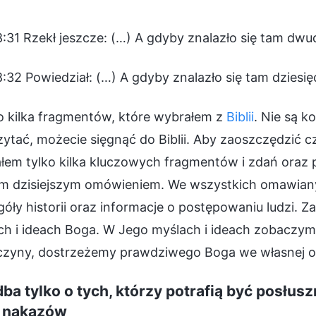
:31 Rzekł jeszcze: (…) A gdyby znalazło się tam dwu
:32 Powiedział: (…) A gdyby znalazło się tam dziesię
o kilka fragmentów, które wybrałem z
Biblii
. Nie są k
ytać, możecie sięgnąć do Biblii. Aby zaoszczędzić cz
em tylko kilka kluczowych fragmentów i zdań oraz p
m dzisiejszym omówieniem. We wszystkich omawiany
óły historii oraz informacje o postępowaniu ludzi.
ch i ideach Boga. W Jego myślach i ideach zobaczym
czyny, dostrzeżemy prawdziwego Boga we własnej os
ba tylko o tych, którzy potrafią być posłus
 nakazów