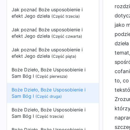
rozdz
Jak poznać Boże usposobienie i
dotycz
efekt Jego dzieła
(Część trzecia)
jako 
Jak poznać Boże usposobienie i
podzie
efekt Jego dzieła
(Część czwarta)
dzieła
Jak poznać Boże usposobienie i
temat,
efekt Jego dzieła
(Część piąta)
spośr
Boże Dzieło, Boże Usposobienie i
cofan
Sam Bóg I
(Część pierwsza)
to, co
Boże Dzieło, Boże Usposobienie i
tekstó
Sam Bóg I
(Część druga)
Zrozu
którzy
Boże Dzieło, Boże Usposobienie i
Sam Bóg I
(Część trzecia)
napra
szcze
Boże Dzieło, Boże Usposobienie i