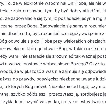
y. To, że wielokrotnie wspominał On Hioba, ale nie w
steście zainteresowani tym, by być dobrymi ludźmi, któ
o, że zadowalacie się tym, iż posiadacie jedynie mgli
czanej przez Boga. Zadowalacie się samym rozumienie
nie dbacie o to, by zrozumieć szczegóły związane z t
Bóg odwołuje się do Hioba przy wielorakich okazjach.
człowiekiem, którego chwalił Bóg, w takim razie do 
leży wam i nie staracie się zrozumieć tak ważnej pos
wi o waszej postawie wobec słowa Bożego? Czyż to n
wodzi, że większość z was nie zajmuje się odpowied
dążysz do prawdy, poświęcisz niezbędną uwagę ludzi
i, o których Bóg mówił. Niezależnie od tego, czy moż
tną, szybko pójdziesz i przeczytasz ją, spróbujesz 
 przykładem i czynić wszystko, co tylko jest w twoje