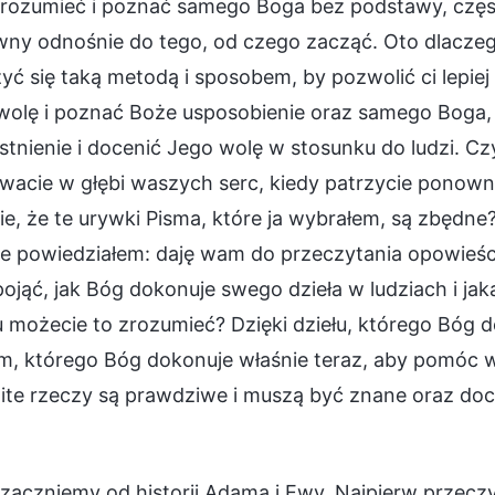
zrozumieć i poznać samego Boga bez podstawy, częst
wny odnośnie do tego, od czego zacząć. Oto dlaczeg
yć się taką metodą i sposobem, by pozwolić ci lepie
wolę i poznać Boże usposobienie oraz samego Boga, 
stnienie i docenić Jego wolę w stosunku do ludzi. Cz
acie w głębi waszych serc, kiedy patrzycie ponowni
ie, że te urywki Pisma, które ja wybrałem, są zbędn
ie powiedziałem: daję wam do przeczytania opowieśc
jąć, jak Bóg dokonuje swego dzieła w ludziach i jak
 możecie to zrozumieć? Dzięki dziełu, którego Bóg 
em, którego Bóg dokonuje właśnie teraz, aby pomóc 
ite rzeczy są prawdziwe i muszą być znane oraz doc
zaczniemy od historii Adama i Ewy. Najpierw przecz