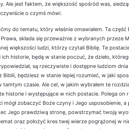
. Ale jest faktem, że większość spośród was, siedzący
eczywiście o czymś mówi.
ćmy do tematu, który właśnie omawiałem. Ta część 
Prawa, składa się przeważnie z wybranych przeze Mni
ej większości ludzi, którzy czytali Biblię. Te postac
i ich historie, będą w stanie poczuć, że dzieło, któr
ypowiedział, są rzeczywiste i dostępne ludziom dnia d
z Biblii, będziesz w stanie lepiej rozumieć, w jaki s
w tamtym czasie. Ale cel, w jakim wybrałem te rozdzia
te historie i występujące w nich postacie. Polega on 
i mógł zobaczyć Boże czyny i Jego usposobienie, a p
zec Jego prawdziwą stronę, powstrzymać twoją wyo
emat oraz położyć kres twej wierze pogrążonej w ni