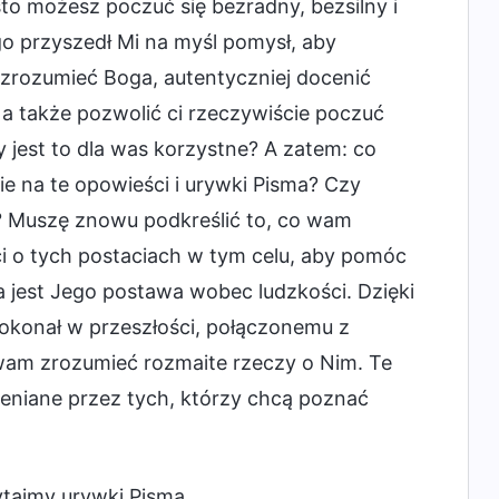
o możesz poczuć się bezradny, bezsilny i
o przyszedł Mi na myśl pomysł, aby
j zrozumieć Boga, autentyczniej docenić
a także pozwolić ci rzeczywiście poczuć
y jest to dla was korzystne? A zatem: co
e na te opowieści i urywki Pisma? Czy
e? Muszę znowu podkreślić to, co wam
i o tych postaciach w tym celu, aby pomóc
a jest Jego postawa wobec ludzkości. Dzięki
dokonał w przeszłości, połączonemu z
wam zrozumieć rozmaite rzeczy o Nim. Te
eniane przez tych, którzy chcą poznać
ytajmy urywki Pisma.