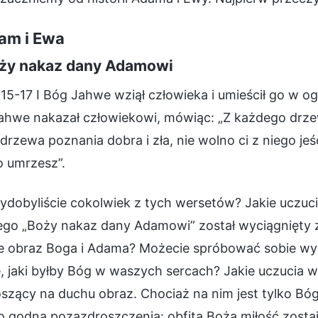
dam i Ewa
oży nakaz dany Adamowi
15-17 I Bóg Jahwe wziął człowieka i umieścił go w og
ahwe nakazał człowiekowi, mówiąc: „Z każdego drze
drzewa poznania dobra i zła, nie wolno ci z niego jeś
 umrzesz”.
ydobyliście cokolwiek z tych wersetów? Jakie uczuc
ego „Boży nakaz dany Adamowi” został wyciągnięty 
e obraz Boga i Adama? Możecie spróbować sobie wyob
, jaki byłby Bóg w waszych sercach? Jakie uczucia 
zący na duchu obraz. Chociaż na nim jest tylko Bóg 
o godna pozazdroszczenia: obfita Boża miłość zosta