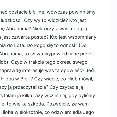
nać postacie biblijne, wówczas powinniśmy
ludzkości. Czy wy to widzicie? Kto jest
orię Abrahama? Niektórzy z was mogą ją
m jest czwarta postać? Kto jest wspomniany
nia do Lota. Do kogo się to odnosi? (Do
 Abrahama, to słowa wypowiedziane przez
Hiob). Czyż w trakcie tego okresu swego
naprawdę interesuje was ta opowieść? Jeśli
 Hioba w Biblii? Czy wiecie, co Hiob mówił,
razy ją przeczytaliście? Czy czytacie ją
tałam ją kilka razy wcześniej, gdy byliśmy
 nie, to wielka szkoda. Pozwólcie, że wam
Hioba wielokrotnie, co odzwierciedla Jego