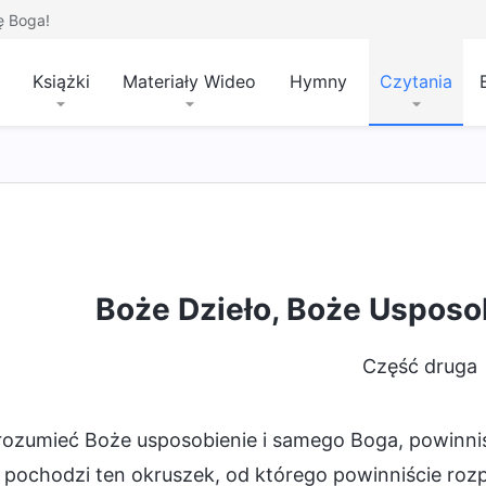
ę Boga!
Książki
Materiały Wideo
Hymny
Czytania
Boże Dzieło, Boże Usposob
Część druga
rozumieć Boże usposobienie i samego Boga, powinniś
 pochodzi ten okruszek, od którego powinniście roz