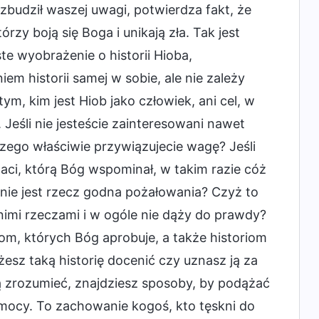
zbudził waszej uwagi, potwierdza fakt, że
rzy boją się Boga i unikają zła. Tak jest
ste wyobrażenie o historii Hioba,
m historii samej w sobie, ale nie zależy
ym, kim jest Hiob jako człowiek, ani cel, w
 Jeśli nie jesteście zainteresowani nawet
czego właściwie przywiązujecie wagę? Jeśli
taci, którą Bóg wspominał, w takim razie cóż
ie jest rzecz godna pożałowania? Czyż to
nimi rzeczami i w ogóle nie dąży do prawdy?
om, których Bóg aprobuje, a także historiom
esz taką historię docenić czy uznasz ją za
ją zrozumieć, znajdziesz sposoby, by podążać
j mocy. To zachowanie kogoś, kto tęskni do