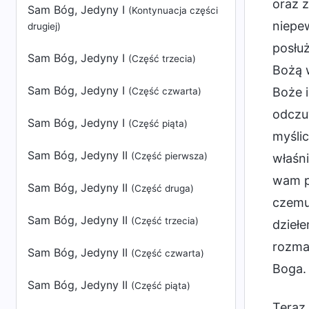
oraz 
Sam Bóg, Jedyny I
(Kontynuacja części
niepe
drugiej)
posłuż
Sam Bóg, Jedyny I
(Część trzecia)
Bożą 
Sam Bóg, Jedyny I
Boże i
(Część czwarta)
odczuw
Sam Bóg, Jedyny I
(Część piąta)
myślic
Sam Bóg, Jedyny II
(Część pierwsza)
właśn
wam po
Sam Bóg, Jedyny II
(Część druga)
czemu
Sam Bóg, Jedyny II
(Część trzecia)
dzieł
rozma
Sam Bóg, Jedyny II
(Część czwarta)
Boga.
Sam Bóg, Jedyny II
(Część piąta)
Teraz 