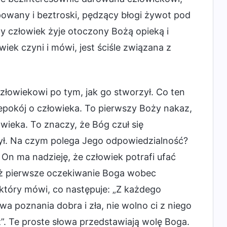
ępowany i beztroski, pędzący błogi żywot pod
y człowiek żyje otoczony Bożą opieką i
ek czyni i mówi, jest ściśle związana z
złowiekowi po tym, jak go stworzył. Co ten
iepokój o człowieka. To pierwszy Boży nakaz,
owieka. To znaczy, że Bóg czuł się
zył. Na czym polega Jego odpowiedzialność?
On ma nadzieję, że człowiek potrafi ufać
eż pierwsze oczekiwanie Boga wobec
który mówi, co następuje: „Z każdego
 poznania dobra i zła, nie wolno ci z niego
”. Te proste słowa przedstawiają wolę Boga.