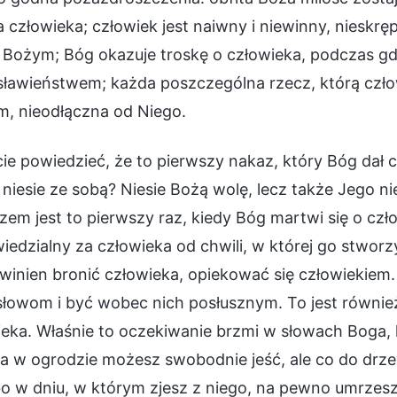
 człowieka; człowiek jest naiwny i niewinny, nieskr
 Bożym; Bóg okazuje troskę o człowieka, podczas gd
ławieństwem; każda poszczególna rzecz, którą człowi
m, nieodłączna od Niego.
e powiedzieć, że to pierwszy nakaz, który Bóg dał c
niesie ze sobą? Niesie Bożą wolę, lecz także Jego n
zem jest to pierwszy raz, kiedy Bóg martwi się o czł
edzialny za człowieka od chwili, w której go stwor
inien bronić człowieka, opiekować się człowiekiem. 
słowom i być wobec nich posłusznym. To jest równi
eka. Właśnie to oczekiwanie brzmi w słowach Boga, 
 w ogrodzie możesz swobodnie jeść, ale co do drzewa
bo w dniu, w którym zjesz z niego, na pewno umrzesz