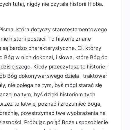
ch tutaj, nigdy nie czytała historii Hioba.
Pisma, która dotyczy starotestamentowego
e historii postaci. To historie znane
ie są bardzo charakterystyczne. Ci, którzy
ego Bóg w nich dokonał, i słowa, które Bóg do
zisiejszego. Kiedy przeczytasz te historie i
posób Bóg dokonywał swego dzieła i traktował
ły, nie polega na tym, byś mógł starać się
raczej na tym, byś dzięki historiom tych
rzez to łatwiej poznać i zrozumieć Boga,
braźnię, powstrzymać twe wyobrażenia na
ejasności. Próbując pojąć Boże usposobienie