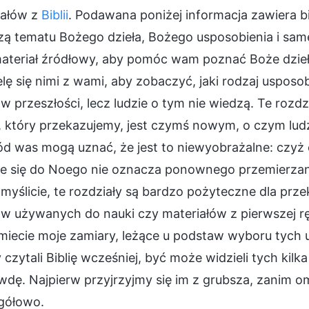
iałów z
Biblii
. Podawana poniżej informacja zawiera bi
ą tematu Bożego dzieła, Bożego usposobienia i same
materiał źródłowy, aby pomóc wam poznać Boże dzieł
lę się nimi z wami, aby zobaczyć, jaki rodzaj usposob
 w przeszłości, lecz ludzie o tym nie wiedzą. Te ro
 który przekazujemy, jest czymś nowym, o czym ludzie 
ód was mogą uznać, że jest to niewyobrażalne: czyż
ie się do Noego nie oznacza ponownego przemierza
 myślicie, te rozdziały są bardzo pożyteczne dla prz
w używanych do nauki czy materiałów z pierwszej ręk
miecie moje zamiary, leżące u podstaw wyboru tych 
 czytali Biblię wcześniej, być może widzieli tych kilk
wdę. Najpierw przyjrzyjmy się im z grubsza, zanim o
gółowo.