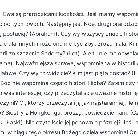
i Ewa są prarodzicami ludzkości. Jeśli mamy wspomi
 od tych dwóch. Następny jest Noe, drugi prarodzic 
ią postacią? (Abraham). Czy wy wszyscy znacie hist
ale dla innych może ona nie być zbyt zrozumiała. Ki
orii zniszczenia Sodomy? (Lot). Ale tu nie ma odwoła
ama). Najważniejsza sprawa, wspomniana w historii
ahwe. Czy wy to widzicie? Kim jest piąta postać? (
 Bóg nie wspomina często historii Hioba? Zatem czy 
 was interesuje, czy przeczytaliście uważnie historię
czynił? Ci, którzy przeczytali ją jak najstaranniej, ile 
? Siostry z Hongkongu, proszę, powiedzcie nam. (Czy
u Łaski). Nie czytaliście jej ponownie później? Jeśli
m: w ciągu tego okresu Bożego dzieła wspominał On 