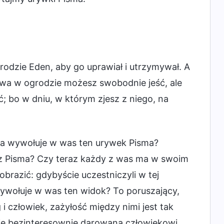
rodzie Eden, aby go uprawiał i utrzymywał. A
wa w ogrodzie możesz swobodnie jeść, ale
ć; bo w dniu, w którym zjesz z niego, na
ia wywołuje w was ten urywek Pisma?
z Pisma? Czy teraz każdy z was ma w swoim
razić: gdybyście uczestniczyli w tej
wywołuje w was ten widok? To poruszający,
i człowiek, zażyłość między nimi jest tak
je bezinteresownie darowana człowiekowi,