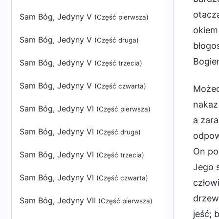
otacza
Sam Bóg, Jedyny V
(Część pierwsza)
okiem
Sam Bóg, Jedyny V
(Część druga)
błogos
Bogie
Sam Bóg, Jedyny V
(Część trzecia)
Sam Bóg, Jedyny V
(Część czwarta)
Możeci
nakaz 
Sam Bóg, Jedyny VI
(Część pierwsza)
a zara
Sam Bóg, Jedyny VI
(Część druga)
odpowi
On pow
Sam Bóg, Jedyny VI
(Część trzecia)
Jego 
Sam Bóg, Jedyny VI
(Część czwarta)
człowi
drzewa
Sam Bóg, Jedyny VII
(Część pierwsza)
jeść; 