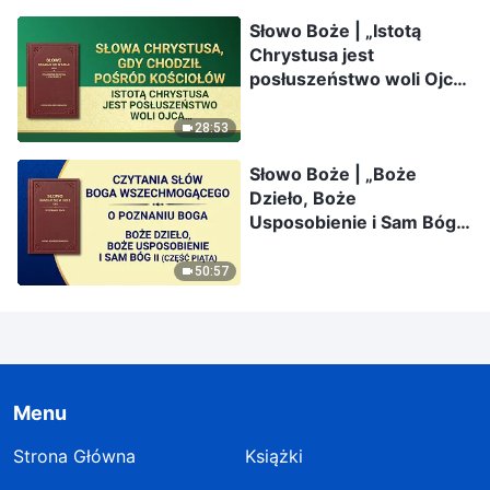
Słowo Boże | „Istotą
Chrystusa jest
posłuszeństwo woli Ojca
Niebieskiego”
28:53
Słowo Boże | „Boże
Dzieło, Boże
Usposobienie i Sam Bóg
II” (Część piąta)
50:57
Menu
Strona Główna
Książki