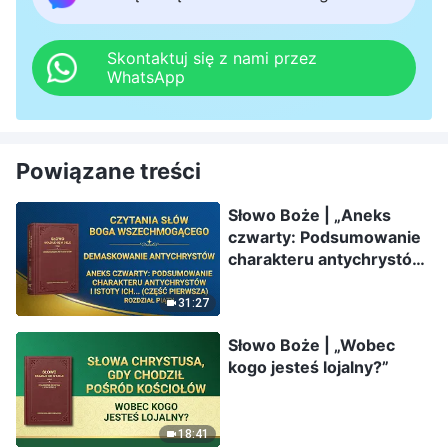
Skontaktuj się z nami przez
WhatsApp
Powiązane treści
Słowo Boże | „Aneks
czwarty: Podsumowanie
charakteru antychrystów
i istoty ich usposobienia
(Część pierwsza)”
31:27
(Rozdział piąty)
Słowo Boże | „Wobec
kogo jesteś lojalny?”
18:41