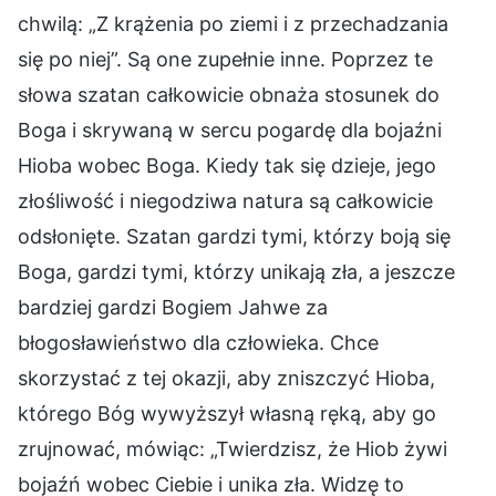
chwilą: „Z krążenia po ziemi i z przechadzania
się po niej”. Są one zupełnie inne. Poprzez te
słowa szatan całkowicie obnaża stosunek do
Boga i skrywaną w sercu pogardę dla bojaźni
Hioba wobec Boga. Kiedy tak się dzieje, jego
złośliwość i niegodziwa natura są całkowicie
odsłonięte. Szatan gardzi tymi, którzy boją się
Boga, gardzi tymi, którzy unikają zła, a jeszcze
bardziej gardzi Bogiem Jahwe za
błogosławieństwo dla człowieka. Chce
skorzystać z tej okazji, aby zniszczyć Hioba,
którego Bóg wywyższył własną ręką, aby go
zrujnować, mówiąc: „Twierdzisz, że Hiob żywi
bojaźń wobec Ciebie i unika zła. Widzę to