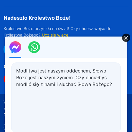
Nadeszło Królestwo Boże!
Królestwo Boże przyszło na świat! Czy chcesz wejść do
Królestwa Bożego?
Ucz się więcej
Połącz się z nami w Messengerze
Obserwuj nas
Modlitwa jest naszym oddechem, Słowo
Boże jest naszym życiem. Czy chciałbyś
modlić się z nami i słuchać Słowa Bożego?
Warunki korzystania
Polityka prywatności
Źródła wykorzystanych materiałów
Polityka plików cookie
Copyright © 2026
Kościół Boga
Wszechmogącego.
Wszelkie prawa zastrzeżone.