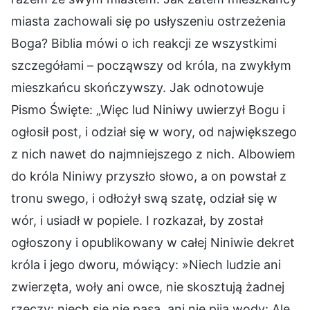
miasta zachowali się po usłyszeniu ostrzeżenia
Boga? Biblia mówi o ich reakcji ze wszystkimi
szczegółami – począwszy od króla, na zwykłym
mieszkańcu skończywszy. Jak odnotowuje
Pismo Święte: „Więc lud Niniwy uwierzył Bogu i
ogłosił post, i odział się w wory, od największego
z nich nawet do najmniejszego z nich. Albowiem
do króla Niniwy przyszło słowo, a on powstał z
tronu swego, i odłożył swą szatę, odział się w
wór, i usiadł w popiele. I rozkazał, by został
ogłoszony i opublikowany w całej Niniwie dekret
króla i jego dworu, mówiący: »Niech ludzie ani
zwierzęta, woły ani owce, nie skosztują żadnej
rzeczy: niech się nie pasą, ani nie piją wody: Ale