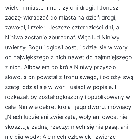
wielkim miastem na trzy dni drogi. I Jonasz
zaczął wkraczać do miasta na dzień drogi, i
zawołał, i rzekł: „Jeszcze czterdzieści dni, a
Niniwa zostanie zburzona”. Więc lud Niniwy
uwierzył Bogu i ogłosił post, i odział się w wory,
od największego z nich nawet do najmniejszego
z nich. Albowiem do króla Niniwy przyszło
słowo, a on powstał z tronu swego, i odłożył swą
szatę, odział się w wór, i usiadł w popiele. I
rozkazał, by został ogłoszony i opublikowany w
całej Niniwie dekret króla i jego dworu, mówiący:
„Niech ludzie ani zwierzęta, woły ani owce, nie
skosztują żadnej rzeczy: niech się nie pasą, ani
nie piją wody: Ale niech człowiek i zwierzę