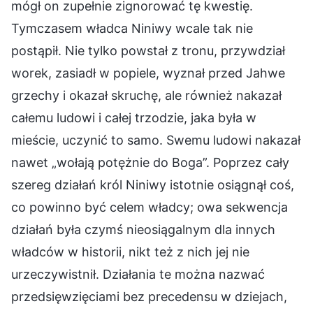
mógł on zupełnie zignorować tę kwestię.
Tymczasem władca Niniwy wcale tak nie
postąpił. Nie tylko powstał z tronu, przywdział
worek, zasiadł w popiele, wyznał przed Jahwe
grzechy i okazał skruchę, ale również nakazał
całemu ludowi i całej trzodzie, jaka była w
mieście, uczynić to samo. Swemu ludowi nakazał
nawet „wołają potężnie do Boga”. Poprzez cały
szereg działań król Niniwy istotnie osiągnął coś,
co powinno być celem władcy; owa sekwencja
działań była czymś nieosiągalnym dla innych
władców w historii, nikt też z nich jej nie
urzeczywistnił. Działania te można nazwać
przedsięwzięciami bez precedensu w dziejach,