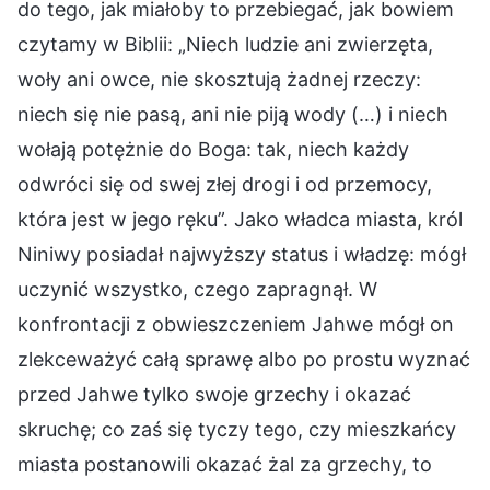
do tego, jak miałoby to przebiegać, jak bowiem
czytamy w Biblii: „Niech ludzie ani zwierzęta,
woły ani owce, nie skosztują żadnej rzeczy:
niech się nie pasą, ani nie piją wody (…) i niech
wołają potężnie do Boga: tak, niech każdy
odwróci się od swej złej drogi i od przemocy,
która jest w jego ręku”. Jako władca miasta, król
Niniwy posiadał najwyższy status i władzę: mógł
uczynić wszystko, czego zapragnął. W
konfrontacji z obwieszczeniem Jahwe mógł on
zlekceważyć całą sprawę albo po prostu wyznać
przed Jahwe tylko swoje grzechy i okazać
skruchę; co zaś się tyczy tego, czy mieszkańcy
miasta postanowili okazać żal za grzechy, to