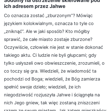
Sodomy na ostrzeżenie skierowane pod
ich adresem przez Jahwe
Co oznacza zostać „zburzonym”? Mówiąc
językiem kolokwialnym, oznacza to tyle co
„zniknąć”. Ale w jaki sposób? Kto mógłby
sprawić, że całe miasto zostaje zburzone?
Oczywiście, człowiek nie jest w stanie dokonać
takiego aktu. Ci ludzie nie byli głupcami; gdy
tylko usłyszeli owo obwieszczenie, zrozumieli, o
co toczy się gra. Wiedzieli, że wiadomość ta
pochodzi od Boga; wiedzieli, że Bóg zamierza
spełnić swoje dzieło; wiedzieli, że ich
niegodziwość rozjuszyła Jahwe i ściągnęła na
nich Jego gniew, tak więc zostaną zniszczeni
razem ze swym miastem. Jak zatem mieszkańcy