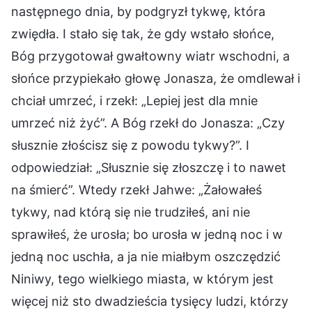
następnego dnia, by podgryzł tykwę, która
zwiędła. I stało się tak, że gdy wstało słońce,
Bóg przygotował gwałtowny wiatr wschodni, a
słońce przypiekało głowę Jonasza, że omdlewał i
chciał umrzeć, i rzekł: „Lepiej jest dla mnie
umrzeć niż żyć”. A Bóg rzekł do Jonasza: „Czy
słusznie złościsz się z powodu tykwy?”. I
odpowiedział: „Słusznie się złoszczę i to nawet
na śmierć”. Wtedy rzekł Jahwe: „Żałowałeś
tykwy, nad którą się nie trudziłeś, ani nie
sprawiłeś, że urosła; bo urosła w jedną noc i w
jedną noc uschła, a ja nie miałbym oszczędzić
Niniwy, tego wielkiego miasta, w którym jest
więcej niż sto dwadzieścia tysięcy ludzi, którzy