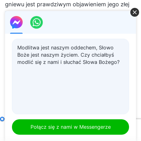
gniewu jest prawdziwym objawieniem jego złej
natury, demaskacją jego zamysłów. Oczywiście,
ilekroć szatan jest rozjuszony, jest to zwiastun
destrukcji zła; zwiastun ochrony i kontynuacji
tego, co pozytywne, a także zwiastun
Modlitwa jest naszym oddechem, Słowo
prawdziwej natury gniewu Boga – którego nie
Boże jest naszym życiem. Czy chciałbyś
modlić się z nami i słuchać Słowa Bożego?
można obrazić!
Aby poznać sprawiedliwe usposobienie
Boga, nie można zdawać się na
doświadczenie ani na wyobraźnię
Kiedy stajesz w obliczu Bożego sądu i karcenia,
czy powiesz, że słowo Boga ulega wtedy
Sam Bóg, Jedyny II
Połącz się z nami w Messengerze
zafałszowaniu? Czy powiesz, że za Bożym
00:00
27:56
gniewem kryje się jakaś historia, a Jego gniew