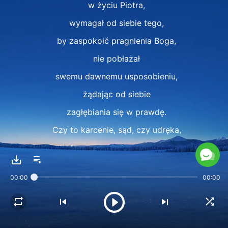
w życiu Piotra,
wymagał od siebie tego,
by zaspokoić pragnienia Boga,
nie pobłażał
swemu dawnemu usposobieniu,
żądając od siebie
zagłębiania się w prawdę.
Czy to karcenie, sąd, czy udręka,
możesz osiągnąć
posłuszeństwo aż do śmierci.
00:00
00:00
A to powinno osiągnąć
stworzenie Boże.
To jest właśnie czysta miłość do Boga.