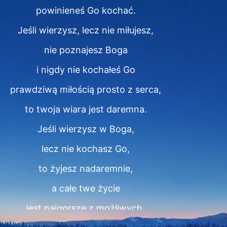
powinieneś Go kochać.
Jeśli wierzysz, lecz nie miłujesz,
nie poznajesz Boga
i nigdy nie kochałeś Go
prawdziwą miłością prosto z serca,
to twoja wiara jest daremna.
Jeśli wierzysz w Boga,
lecz nie kochasz Go,
to żyjesz nadaremnie,
a całe twe życie
jest najgorsze z możliwych.