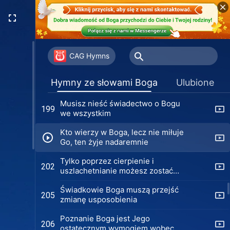
Praktykowanie prawdy okupione
193
jest prawdziwą ceną
Praktykowanie porzucania ciała
196
CAG Hymns
Jedynie buntując się przeciwko
198
Hymny ze słowami Boga
Ulubione
cielesności możesz ujrzeć
cudowność Boga
Musisz nieść świadectwo o Bogu
199
we wszystkim
Kto wierzy w Boga, lecz nie miłuje
Go, ten żyje nadaremnie
Tylko poprzez cierpienie i
202
uszlachetnianie możesz zostać
udoskonalony przez Boga
Świadkowie Boga muszą przejść
205
zmianę usposobienia
Poznanie Boga jest Jego
206
ostatecznym wymogiem wobec