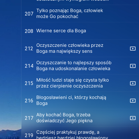
ludzkości
Tylko poznając Boga, człowiek
207
może Go pokochać
Wierne serce dla Boga
208
Oczyszczenie człowieka przez
212
Boga ma największy sens
Oczyszczanie to najlepszy sposób
214
Boga na udoskonalanie człowieka
Miłość ludzi staje się czysta tylko
215
przez cierpienie oczyszczenia
Błogosławieni ci, którzy kochają
216
Boga
Aby kochać Boga, trzeba
217
doświadczyć Jego piękna
Częściej praktykuj prawdę, a
219
będziesz bardziej błogosławiony