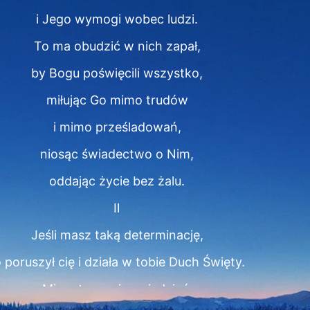
i Jego wymogi wobec ludzi.
To ma obudzić w nich zapał,
by Bogu poświęcili wszystko,
miłując Go mimo trudów
i mimo prześladowań,
niosąc świadectwo o Nim,
oddając życie bez żalu.
Ⅱ
Jeśli masz taką determinację,
o poruszył cię i działa w tobie Duch Święty.
Mimo to musisz wiedzieć,