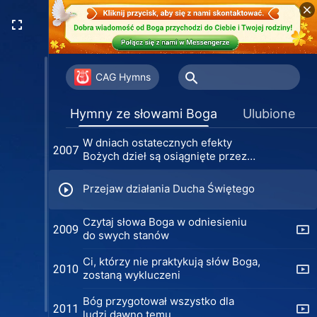
Jeśli to dzieło Ducha Świętego,
2004
powinieneś je przyjąć
Dlaczego jesteś tak wyniosły?
2005
CAG Hymns
Czy naprawdę żyjecie słowami
2006
Hymny ze słowami Boga
Ulubione
Boga?
W dniach ostatecznych efekty
2007
Bożych dzieł są osiągnięte przez
słowo
Przejaw działania Ducha Świętego
Czytaj słowa Boga w odniesieniu
2009
do swych stanów
Ci, którzy nie praktykują słów Boga,
2010
zostaną wykluczeni
Bóg przygotował wszystko dla
2011
ludzi dawno temu