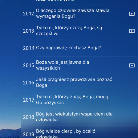
Dlaczego człowiek zawsze stawia
2012
wymagania Bogu?
Tylko ci, którzy czczą Boga, są
2013
szczęśliwi
Czy naprawdę kochasz Boga?
2014
Boża wola jest jawna dla
2015
wszystkich
Jeśli pragniesz prawdziwie poznać
2016
Boga
Tylko ci, którzy znają Boga, mogą
2017
Go pozyskać
Bóg jest wiekuistym wsparciem dla
2018
człowieka
Bóg wielce cierpi, by ocalić
2019
człowieka