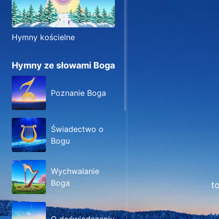
Hymny kościelne
Hymny ze słowami Boga
Poznanie Boga
Świadectwo o
Bogu
Wychwalanie
Boga
t