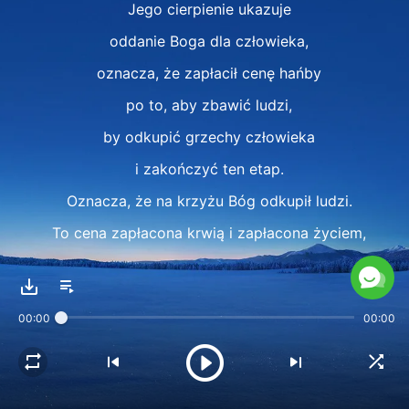
Jego cierpienie ukazuje
oddanie Boga dla człowieka,
oznacza, że zapłacił cenę hańby
po to, aby zbawić ludzi,
by odkupić grzechy człowieka
i zakończyć ten etap.
Oznacza, że na krzyżu Bóg odkupił ludzi.
To cena zapłacona krwią i zapłacona życiem,
cena, na jaką nie stać Jego stworzeń.
Skoro On ma, co Bóg ma i czym jest,
00:00
00:00
istotę Bożą,
może znieść takie dzieło i takie cierpienie.
Żadne stworzenie nie zdziała tego, co On.