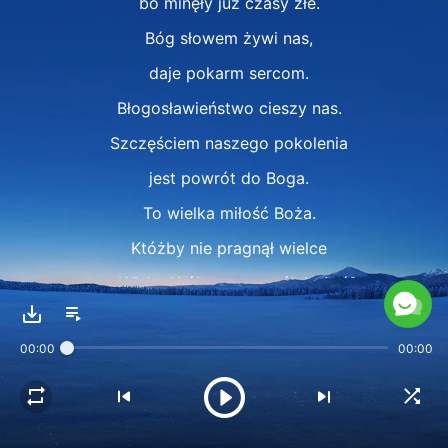
bo minęły już czasy złe.
Bóg słowem żywi nas,
daje pokarm sercom.
Błogosławieństwo cieszy nas.
Szczęściem naszego pokolenia
jest powrót do Boga.
To wielka miłość Boża.
Któżby nie pragnął wielce
w Wieku Królestwa wspólnie żyć?
Któż nie zapragnąłby?
00:00
00:00
Któż nie zapragnąłby?
Przez sąd Boży
my, podbici