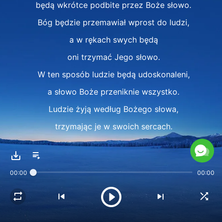
będą wkrótce podbite przez Boże słowo.
Bóg będzie przemawiał wprost do ludzi,
a w rękach swych będą
oni trzymać Jego słowo.
W ten sposób ludzie będą udoskonaleni,
a słowo Boże przeniknie wszystko.
Ludzie żyją według Bożego słowa,
trzymając je w swoich sercach.
Wszyscy, których Bóg używa,
posiadają rzeczywistość Bożych słów.
00:00
00:00
Jeśli jej nie posiadasz, znaczy to,
że Duch Święty nie zadziałał w tobie
i nie osiągnąłeś doskonałości.