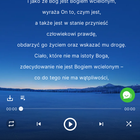
i jako że Bóg jest Bogiem wcielonym,
wyraża On to, czym jest,
a także jest w stanie przynieść
człowiekowi prawdę,
obdarzyć go życiem oraz wskazać mu drogę.
Ciało, które nie ma istoty Boga,
zdecydowanie nie jest Bogiem wcielonym –
co do tego nie ma wątpliwości,
co do tego nie ma wątpliwości.
II
00:00
00:00
Jeśli człowiek zamierza wybadać,
czy jest to Bóg wcielony,
musi to ustalić na podstawie