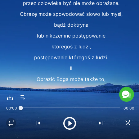
przez człowieka być nie może obrażane.
Obrazę może spowodować słowo lub myśl,
bądź doktryna
lub nikczemne postępowanie
któregoś z ludzi,
postępowanie któregoś z ludzi.
II
Obrazić Boga może także to,
co pozornie przyjęte.
Lecz gdy obrazisz Boga,
00:00
00:00
utracisz szansę na zbawienie
i niedługo przyjdzie dni twych kres.
Oto coś, co bojaźń wzbudzać ma.