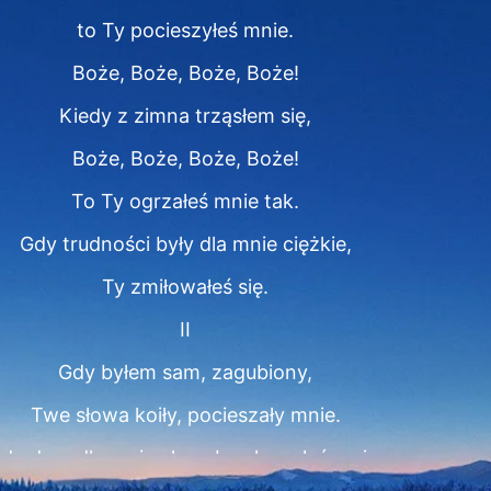
to Ty pocieszyłeś mnie.
Boże, Boże, Boże, Boże!
Kiedy z zimna trząsłem się,
Boże, Boże, Boże, Boże!
To Ty ogrzałeś mnie tak.
Gdy trudności były dla mnie ciężkie,
Ty zmiłowałeś się.
II
Gdy byłem sam, zagubiony,
Twe słowa koiły, pocieszały mnie.
dy dopadły mnie choroby uleczyłeś mnie.