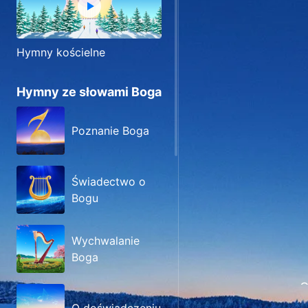
Hymny kościelne
Hymny ze słowami Boga
Poznanie Boga
Świadectwo o
Bogu
Wychwalanie
Boga
G