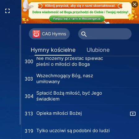
Wyciszam się przed Bogiem
294
Prawdziwa Boża miłość (Wersja 1)
295
CAG Hymns
Prawdziwa Boża miłość (Wersja 2)
295
Hymny kościelne
Ulubione
Nie możemy przestać śpiewać
300
pieśni o miłości do Boga
Wszechmogący Bóg, nasz
303
umiłowany
Spłacić Bożą miłość, być Jego
304
świadkiem
Opieka miłości Bożej
313
Tylko uczciwi są podobni do ludzi
319