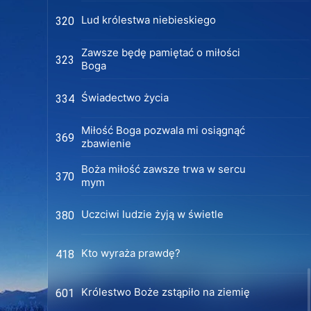
Lud królestwa niebieskiego
320
Zawsze będę pamiętać o miłości
323
Boga
Świadectwo życia
334
Miłość Boga pozwala mi osiągnąć
369
zbawienie
Boża miłość zawsze trwa w sercu
370
mym
Uczciwi ludzie żyją w świetle
380
Kto wyraża prawdę?
418
Królestwo Boże zstąpiło na ziemię
601