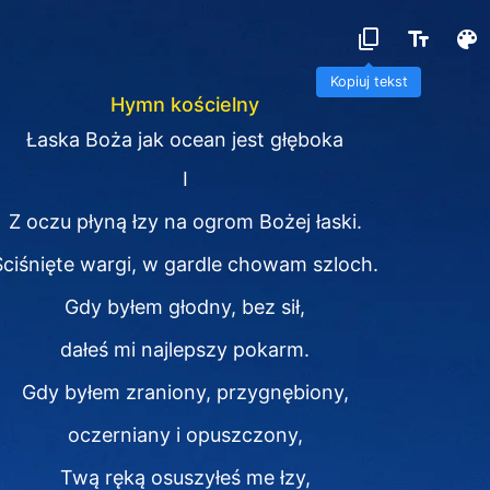
Kopiuj tekst
Hymn kościelny
Łaska Boża jak ocean jest głęboka
I
Z oczu płyną łzy na ogrom Bożej łaski.
Ściśnięte wargi, w gardle chowam szloch.
Gdy byłem głodny, bez sił,
dałeś mi najlepszy pokarm.
Gdy byłem zraniony, przygnębiony,
oczerniany i opuszczony,
Twą ręką osuszyłeś me łzy,