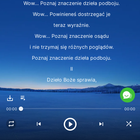
Wow… Poznaj znaczenie dzieła podboju.
Wow… Powinieneś dostrzegać je
teraz wyraźnie.
Wow… Poznaj znaczenie osądu
i nie trzymaj się różnych poglądów.
Poznaj znaczenie dzieła podboju.
II
Dzieło Boże sprawia,
że żyjesz normalnie.
To jest coś, co możesz naprawdę osiągnąć.
00:00
00:00
Nie ma żadnych ciężkich brzemion.
Dzieło zgodne jest z twoimi potrzebami,
słabościami i twoją obecną pozycją.