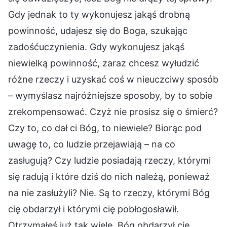
Gdy jednak to ty wykonujesz jakąś drobną
powinność, udajesz się do Boga, szukając
zadośćuczynienia. Gdy wykonujesz jakąś
niewielką powinność, zaraz chcesz wyłudzić
różne rzeczy i uzyskać coś w nieuczciwy sposób
– wymyślasz najróżniejsze sposoby, by to sobie
zrekompensować. Czyż nie prosisz się o śmierć?
Czy to, co dał ci Bóg, to niewiele? Biorąc pod
uwagę to, co ludzie przejawiają – na co
zasługują? Czy ludzie posiadają rzeczy, którymi
się radują i które dziś do nich należą, ponieważ
na nie zasłużyli? Nie. Są to rzeczy, którymi Bóg
cię obdarzył i którymi cię pobłogosławił.
Otrzymałeś już tak wiele. Bóg obdarzył cię