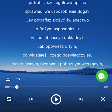
potrafisz szczegółowo opisać
sprawiedliwe usposobienie Boga?
Czy potrafisz złożyć świadectwo
o Bożym usposobieniu
w sposób jasny i dokładny?
Jak opowiesz o tym,
co widziałeś i czego doświadczyłeś,
tym żałosnym, biednym i pobożnym wierzącym,
którzy wygłodniali i spragnieni
sprawiedliwości czekają na ciebie,
00:00
00:00
abyś posłużył im za pasterza?
Jacy ludzie czekają na ciebie,
abyś posłużył im za pasterza?