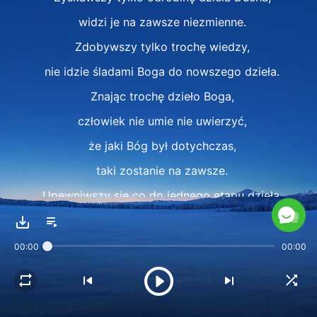
widzi je na zawsze niezmienne.
Zdobywszy tylko trochę wiedzy,
nie idzie śladami Boga do nowszego dzieła.
Znając trochę dzieło Boga,
człowiek nie umie nie uwierzyć,
że jaki Bóg był dotychczas,
taki zostanie na zawsze.
Upewniwszy się co do jednego etapu dzieła,
człowiek nie umie przyjąć nowego,
niezależnie, kto je głosi.
00:00
00:00
Ci ludzie nie potrafią przyjąć nowego dzieła.
Są zbyt konserwatywni.