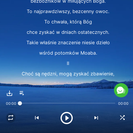
bezbożników w miłujących Boga.
To najprawdziwszy, bezcenny owoc.
To chwała, którą Bóg
chce zyskać w dniach ostatecznych.
Takie właśnie znaczenie niesie dzieło
wśród potomków Moaba.
II
Choć są nędzni, mogą zyskać zbawienie,
wynosi ich Bóg. Głębokie to dzieło.
Sądem zyskuje ich Bóg,
00:00
00:00
wcale nie chce ich karać,
przynosi zbawienie.
Gdyby podbił Izrael w dniach ostatecznych,