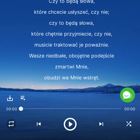
Czy to będą słowa,
które chcecie usłyszeć, czy nie;
czy to będą słowa,
które chętnie przyjmiecie, czy nie,
musicie traktować je poważnie.
Wasze niedbałe, obojętne podejście
zmartwi Mnie,
obudzi we Mnie wstręt.
Żywię nadzieję, że nie zmarnujecie
wszystkiego, co daję,
00:00
00:00
Moich żmudnych wysiłków
i poznacie Moje serce,
wiodąc swe życie