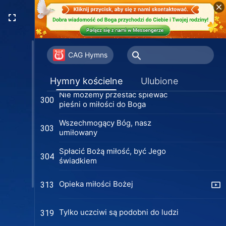
Wyciszam się przed Bogiem
294
Prawdziwa Boża miłość (Wersja 1)
295
CAG Hymns
Prawdziwa Boża miłość (Wersja 2)
295
Hymny kościelne
Ulubione
Nie możemy przestać śpiewać
300
pieśni o miłości do Boga
Wszechmogący Bóg, nasz
303
umiłowany
Spłacić Bożą miłość, być Jego
304
świadkiem
Opieka miłości Bożej
313
Tylko uczciwi są podobni do ludzi
319