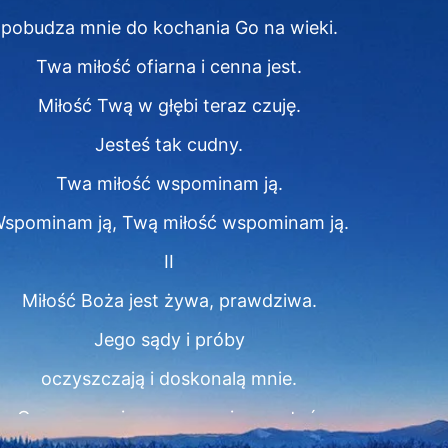
pobudza mnie do kochania Go na wieki.
Twa miłość ofiarna i cenna jest.
Miłość Twą w głębi teraz czuję.
Jesteś tak cudny.
Twa miłość wspominam ją.
spominam ją, Twą miłość wspominam ją.
II
Miłość Boża jest żywa, prawdziwa.
Jego sądy i próby
oczyszczają i doskonalą mnie.
Oczyszczenie pomaga mi wzrastać.