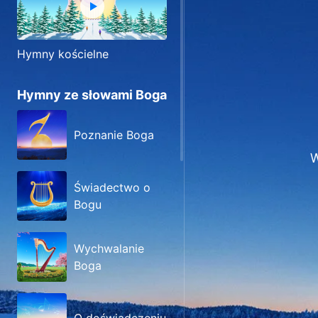
Hymny kościelne
Hymny ze słowami Boga
Poznanie Boga
W
Świadectwo o
Bogu
Wychwalanie
Boga