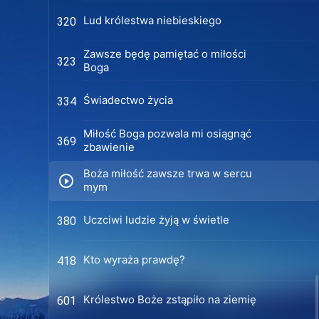
Lud królestwa niebieskiego
320
Zawsze będę pamiętać o miłości
323
Boga
Świadectwo życia
334
Miłość Boga pozwala mi osiągnąć
369
zbawienie
Boża miłość zawsze trwa w sercu
mym
Uczciwi ludzie żyją w świetle
380
Kto wyraża prawdę?
418
Królestwo Boże zstąpiło na ziemię
601