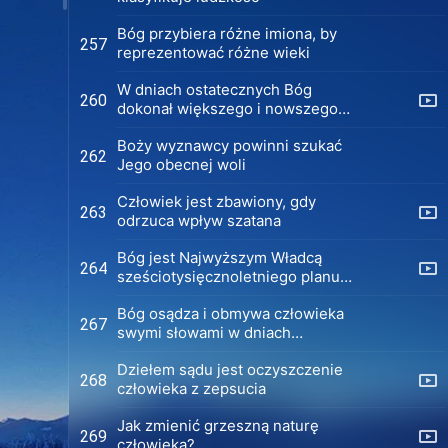
Bóg przybiera różne imiona, by
257
reprezentować różne wieki
W dniach ostatecznych Bóg
260
dokonał większego i nowszego
dzieła pośród pogan
Boży wyznawcy powinni szukać
262
Jego obecnej woli
Człowiek jest zbawiony, gdy
263
odrzuca wpływ szatana
Bóg jest Najwyższym Władcą
264
sześciotysięcznoletniego planu
zarządzania
Bóg osądza i obmywa człowieka
267
swymi słowami w dniach
ostatecznych
Dziełem sądu jest oczyszczenie
268
człowieka z zepsucia
Jak zmienić grzeszną naturę
269
człowieka?