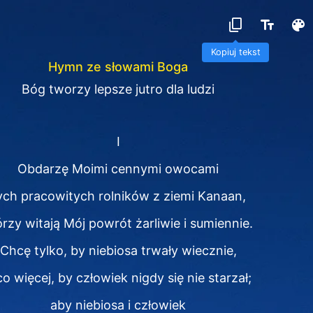
Kopiuj tekst
Hymn ze słowami Boga
Bóg tworzy lepsze jutro dla ludzi
I
Obdarzę Moimi cennymi owocami
ych pracowitych rolników z ziemi Kanaan,
órzy witają Mój powrót żarliwie i sumiennie.
Chcę tylko, by niebiosa trwały wiecznie,
co więcej, by człowiek nigdy się nie starzał;
aby niebiosa i człowiek