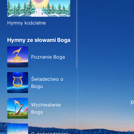
Hymny kościelne
Hymny ze słowami Boga
Poznanie Boga
Świadectwo o
Bogu
p
Wychwalanie
Boga