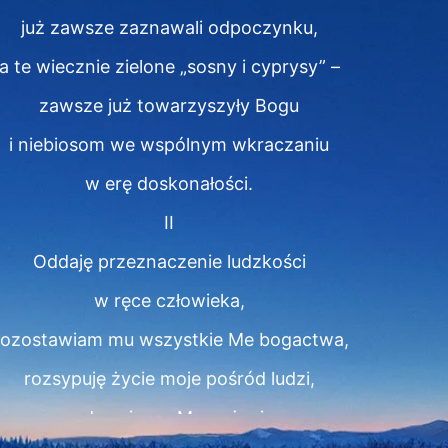
już zawsze zaznawali odpoczynku,
a te wiecznie zielone „sosny i cyprysy” –
zawsze już towarzyszyły Bogu
i niebiosom we wspólnym wkraczaniu
w erę doskonałości.
II
Oddaję przeznaczenie ludzkości
w ręce człowieka,
ozostawiam mu wszystkie Me bogactwa,
rozsypuję życie moje pośród ludzi,
sadzę ziarno Mego życia