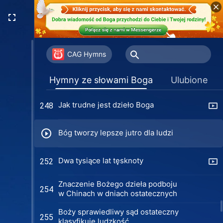
Bóg postanowił uczynić tę grupę
243
ludzi pełną
Jedyne Boże pragnienie na ziemi
246
CAG Hymns
Ci, co przebywają w ciemności,
247
Hymny ze słowami Boga
Ulubione
powinni powstać
Jak trudne jest dzieło Boga
248
Bóg tworzy lepsze jutro dla ludzi
Dwa tysiące lat tęsknoty
252
Znaczenie Bożego dzieła podboju
254
w Chinach w dniach ostatecznych
Boży sprawiedliwy sąd ostateczny
255
klasyfikuje ludzkość