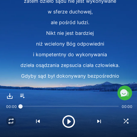
zatem dzieło sądu nie jest wykonywane
w sferze duchowej,
ale pośród ludzi.
Nikt nie jest bardziej
niż wcielony Bóg odpowiedni
i kompetentny do wykonywania
dzieła osądzania zepsucia ciała człowieka.
Gdyby sąd był dokonywany bezpośrednio
przez Ducha Bożego,
to nie byłby wszechogarniający,
00:00
00:00
a co więcej,
człowiekowi trudno byłoby to zaakceptować,
ponieważ Duch nie jest w stanie