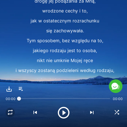
drogę jej podążania za Mną,
wrodzone cechy i to,
jak w ostatecznym rozrachunku
się zachowywała.
Tym sposobem, bez względu na to,
jakiego rodzaju jest to osoba,
nikt nie umknie Mojej ręce
i wszyscy zostaną podzieleni według rodzaju,
tak jak Ja ich przyporządkuję.
II
00:00
00:00
Decyduję o przeznaczeniu każdej osoby
nie na podstawie jej wieku,
starszeństwa, ilości cierpienia,