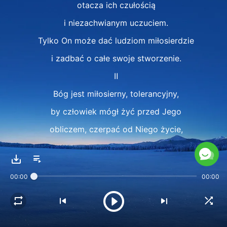
otacza ich czułością
i niezachwianym uczuciem.
Tylko On może dać ludziom miłosierdzie
i zadbać o całe swoje stworzenie.
Ⅱ
Bóg jest miłosierny, tolerancyjny,
by człowiek mógł żyć przed Jego
obliczem, czerpać od Niego życie,
a kiedyś ludzie
podporządkują się i zobaczą,
00:00
00:00
że to On zapewnia życie
im i stworzeniu.
Tylko Stwórca lituje się nad ludźmi,