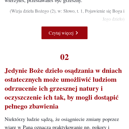
wierzyłeś, przestawałeś być grzeszny.
(Wizja dzieła Bożego (2), w: Słowo, t. 1, Pojawienie się Boga i
Jego dzieło)
Czytaj więcej
Dziełem dni ostatecznych jest wypowiadanie słów. Za
pomocą słów można wywołać wielkie zmiany w
człowieku. Zmiany obecnie wywołane w tych ludziach w
02
wyniku przyjęcia przez nich tych słów są znacznie
Jedynie Boże dzieło osądzania w dniach
większe niż w ludziach w Wieku Łaski, którzy przyjęli
ostatecznych może umożliwić ludziom
ówczesne znaki i cuda. Bowiem w Wieku Łaski demony
odrzucenie ich grzesznej natury i
zostały wypędzone z człowieka dzięki nakładaniu rąk i
oczyszczenie ich tak, by mogli dostąpić
modlitwie, lecz zepsute skłonności wewnątrz człowieka
pełnego zbawienia
pozostały. Człowiek został uleczony z choroby i
wybaczono mu grzechy, ale w jaki sposób należy usunąć
Niektórzy ludzie sądzą, że osiągniecie zmiany poprzez
tkwiące w jego wnętrzu zepsute szatańskie skłonności –
wiarę w Pana oznacza praktykowanie np. pokory i