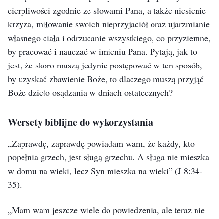
cierpliwości zgodnie ze słowami Pana, a także niesienie
to dzieło nie zostało jeszcze zakończone. Człowiek
krzyża, miłowanie swoich nieprzyjaciół oraz ujarzmianie
jedynie został zbawiony i zostały mu wybaczone grzechy
własnego ciała i odrzucanie wszystkiego, co przyziemne,
dzięki jego wierze, ale grzeszna natura człowieka nie
by pracować i nauczać w imieniu Pana. Pytają, jak to
została usunięta i wciąż w nim tkwi. Grzechy człowieka
jest, że skoro muszą jedynie postępować w ten sposób,
zostały wybaczone poprzez działanie wcielonego Boga,
(Tajemnica Wcielenia (4), w: Słowo, t. 1, Pojawienie się Boga i
by uzyskać zbawienie Boże, to dlaczego muszą przyjąć
ale nie oznacza to, że człowiek nie miał już w sobie
Jego dzieło)
Boże dzieło osądzania w dniach ostatecznych?
grzechu. Grzechy człowieka mogły zostać wybaczone po
Ciało człowieka jest od szatana, pełno w nim
Wersety biblijne do wykorzystania
złożeniu ofiary za grzechy, ale człowiek nie był w stanie
buntowniczych usposobień, jest odrażająco plugawe, i
znaleźć rozwiązania problemu, jak może przestać
„Zaprawdę, zaprawdę powiadam wam, że każdy, kto
jest także czymś nieczystym. Ludzie zanadto pożądają
grzeszyć i jak jego grzeszna natura może zostać
popełnia grzech, jest sługą grzechu. A sługa nie mieszka
rozkoszy ciała i zbyt wiele jest przejawów cielesności.
całkowicie usunięta i przekształcona. Grzechy człowieka
w domu na wieki, lecz Syn mieszka na wieki”
(J 8:34-
Dlatego właśnie Bóg do pewnego stopnia gardzi ludzkim
zostały wybaczone, a stało się tak dzięki dziełu
35)
.
ciałem. Gdy ludzie odrzucają brudne, skażone rzeczy
ukrzyżowania Boga, ale człowiek nadal żył zgodnie ze
„Mam wam jeszcze wiele do powiedzenia, ale teraz nie
pochodzące od szatana, zyskują Boże zbawienie. Jeśli
swoim dawnym, zepsutym szatańskim usposobieniem. I