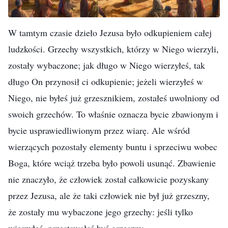
W tamtym czasie dzieło Jezusa było odkupieniem całej
ludzkości. Grzechy wszystkich, którzy w Niego wierzyli,
zostały wybaczone; jak długo w Niego wierzyłeś, tak
długo On przynosił ci odkupienie; jeżeli wierzyłeś w
Niego, nie byłeś już grzesznikiem, zostałeś uwolniony od
swoich grzechów. To właśnie oznacza bycie zbawionym i
bycie usprawiedliwionym przez wiarę. Ale wśród
wierzących pozostały elementy buntu i sprzeciwu wobec
Boga, które wciąż trzeba było powoli usunąć. Zbawienie
nie znaczyło, że człowiek został całkowicie pozyskany
przez Jezusa, ale że taki człowiek nie był już grzeszny,
że zostały mu wybaczone jego grzechy: jeśli tylko