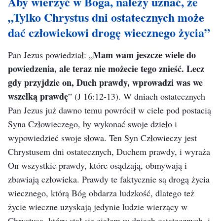
Aby wierzyć w Boga, należy uznać, że
wykonuje dzieło wśród stworzonej ludzkości, przyjmując
„Tylko Chrystus dni ostatecznych może
obraz ciała. Aby więc Bóg mógł się wcielić, musi
dać człowiekowi drogę wiecznego życia”
najpierw stać się ciałem – ciałem obdarzonym
normalnym człowieczeństwem; jest to najbardziej
Mam wam jeszcze wiele do
Pan Jezus powiedział: „
podstawowy warunek. W zasadzie implikacją wcielenia
powiedzenia, ale teraz nie możecie tego znieść. Lecz
Boga jest to, że Bóg żyje i działa w postaci cielesnej, że
gdy przyjdzie on, Duch prawdy, wprowadzi was we
wszelką prawdę
”
(J 16:12-13)
. W dniach ostatecznych
Bóg w samej swojej istocie staje się ciałem, staje się
Pan Jezus już dawno temu powrócił w ciele pod postacią
człowiekiem.
Syna Człowieczego, by wykonać swoje dzieło i
(Istota ciała zamieszkiwanego przez Boga, w: Słowo, t. 1,
wypowiedzieć swoje słowa. Ten Syn Człowieczy jest
Pojawienie się Boga i Jego dzieło)
Chrystusem dni ostatecznych, Duchem prawdy, i wyraża
On wszystkie prawdy, które osądzają, obmywają i
Wcielony Bóg nazywany jest Chrystusem, a Chrystus
zbawiają człowieka. Prawdy te faktycznie są drogą życia
jest ciałem przywdzianym przez Ducha Bożego. Ciało to
wiecznego, którą Bóg obdarza ludzkość, dlatego też
nie przypomina żadnego cielesnego człowieka. Różnica
życie wieczne uzyskają jedynie ludzie wierzący w
polega na tym, że Chrystus nie jest z krwi i kości; On
Chrystusa, który stał się ciałem w dniach ostatecznych, i