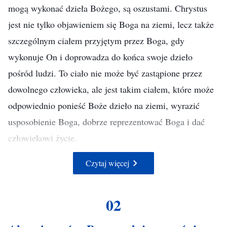
mogą wykonać dzieła Bożego, są oszustami. Chrystus
jest nie tylko objawieniem się Boga na ziemi, lecz także
szczególnym ciałem przyjętym przez Boga, gdy
wykonuje On i doprowadza do końca swoje dzieło
pośród ludzi. To ciało nie może być zastąpione przez
dowolnego człowieka, ale jest takim ciałem, które może
odpowiednio ponieść Boże dzieło na ziemi, wyrazić
usposobienie Boga, dobrze reprezentować Boga i dać
człowiekowi życie.
(Tylko Chrystus dni ostatecznych może dać człowiekowi drogę
Czytaj więcej
wiecznego życia, w: Słowo, t. 1, Pojawienie się Boga i Jego
dzieło)
02
„Wcielenie” oznacza pojawienie się Boga w ciele; Bóg