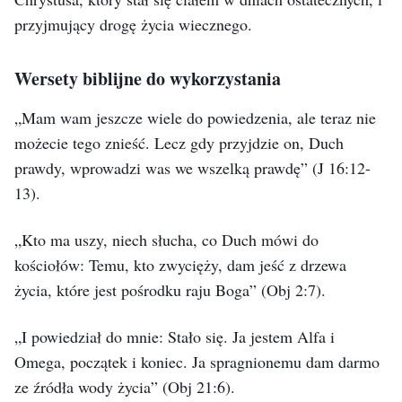
przyjmujący drogę życia wiecznego.
jest wcieleniem Ducha. Ma w sobie zarówno zwykłe
człowieczeństwo, jak i całkowitą boskość. Jego boskości
Wersety biblijne do wykorzystania
nie posiada żaden człowiek. Jego zwykłe
człowieczeństwo podtrzymuje wszystkie Jego zwykłe
„Mam wam jeszcze wiele do powiedzenia, ale teraz nie
działania podejmowane w ciele, podczas gdy Jego
możecie tego znieść. Lecz gdy przyjdzie on, Duch
prawdy, wprowadzi was we wszelką prawdę”
(J 16:12-
boskość wykonuje dzieło Samego Boga. Czy to Jego
13)
.
człowieczeństwo, czy boskość, jedno i drugie poddaje się
woli Ojca Niebieskiego. Istotą Chrystusa jest Duch, to
„Kto ma uszy, niech słucha, co Duch mówi do
znaczy boskość. Dlatego też Jego istotą jest Sam Bóg; ta
kościołów: Temu, kto zwycięży, dam jeść z drzewa
istota nie udaremni swojego własnego dzieła, a On nie
życia, które jest pośrodku raju Boga”
(Obj 2:7)
.
może uczynić nic, co zniszczyłoby Jego własne dzieło,
„I powiedział do mnie: Stało się. Ja jestem Alfa i
ani też nigdy nie wypowie żadnych słów, które są
(Istotą Chrystusa jest posłuszeństwo woli Ojca Niebieskiego, w:
Omega, początek i koniec. Ja spragnionemu dam darmo
niezgodne z Jego własną wolą. Dlatego wcielony Bóg z
Słowo, t. 1, Pojawienie się Boga i Jego dzieło)
ze źródła wody życia”
(Obj 21:6)
.
pewnością nigdy nie wykona żadnego działania, które