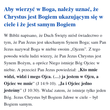
Aby wierzyć w Boga, należy uznać, że
Chrystus jest Bogiem ukazującym się w
ciele i że jest samym Bogiem
W Biblii napisano, że Duch Święty niósł świadectwo o
tym, że Pan Jezus jest ukochanym Synem Boga; sam Pan
Jezus nazywał Boga w niebie swoim „Ojcem”. Z tego
powodu wielu ludzi wierzy, że Pan Jezus Chrystus jest
Synem Bożym, a oprócz Niego istnieje Bóg Ojciec w
Kto mnie
niebie. A przecież Pan Jezus powiedział: „
widzi, widzi i mego Ojca. (…) ja jestem w Ojcu, a
Ojciec we mnie
Ja i Ojciec jedno
”
(J 14:9-10)
. „
jesteśmy
”
(J 10:30)
. Widać zatem, że istnieje tylko jeden
Bóg. Jezus Chrystus był Bogiem Jahwe w ciele – był
Bogiem samym.