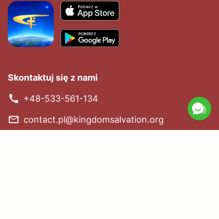
Zapewniliśmy Ci następujące tematy.
Zapraszam do przyłączenia się do
grupy w celu dyskusji:
A.
Jak powitać Pana Jezusa?
B.
Jak pozbyć się grzechu?
C.
Jak rozumieć słowo Boże?
Skontaktuj się z nami
+48-533-561-134
Połącz się z nami w Messengerze
contact.pl@kingdomsalvation.org
Nadeszło Królestwo Boże!
Królestwo Boże przyszło na świat! Czy chcesz wejść
do Królestwa Bożego?
Ucz się więcej