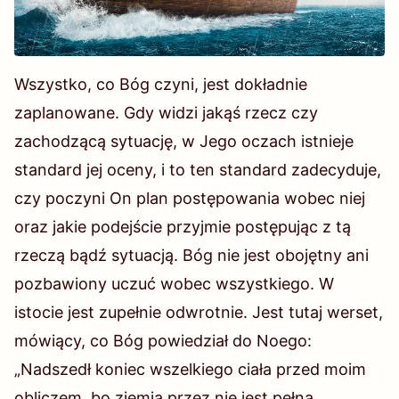
„I zobaczyłem, gdy otworzył szóstą pieczęć,
a oto nastąpiło wielkie trzęsienie ziemi i
Wszystko, co Bóg czyni, jest dokładnie
słońce stało się czarne jak włosiany wór, a
zaplanowane. Gdy widzi jakąś rzecz czy
księżyc stał się jak krew. Gwiazdy niebieskie
zachodzącą sytuację, w Jego oczach istnieje
spadły na ziemię, podobnie jak drzewo
standard jej oceny, i to ten standard zadecyduje,
figowe zrzuca niedojrzałe figi, gdy
czy poczyni On plan postępowania wobec niej
potrząśnie nim gwałtowny wiatr”
(Obj 6:12-
oraz jakie podejście przyjmie postępując z tą
13)
.
rzeczą bądź sytuacją. Bóg nie jest obojętny ani
pozbawiony uczuć wobec wszystkiego. W
istocie jest zupełnie odwrotnie. Jest tutaj werset,
mówiący, co Bóg powiedział do Noego:
„Nadszedł koniec wszelkiego ciała przed moim
obliczem, bo ziemia przez nie jest pełna