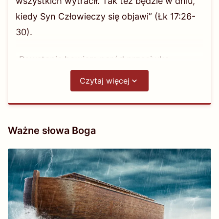
wszystkich wytracił. Tak też będzie w dniu,
kiedy Syn Człowieczy się objawi”
(Łk 17:26-
30)
.
„Powstanie bowiem naród przeciwko
narodowi i królestwo przeciwko królestwu i
Czytaj więcej
będzie głód, zaraza i trzęsienia ziemi
miejscami. Lecz to wszystko jest początkiem
boleści”
(Mt 24:7-8)
.
Ważne słowa Boga
„I pokażę cuda w niebie i na ziemi, krew i
ogień, i słupy dymu. Słońce stanie się
ciemnością, a księżyc – krwią, przed
nadejściem wielkiego i strasznego dnia
Jahwe”
(Jl 2:30-31)
.